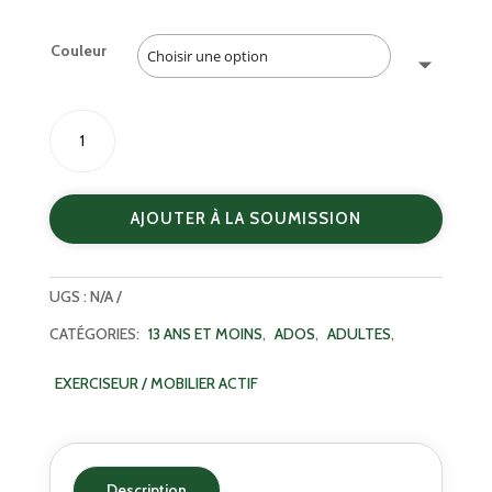
Couleur
quantité
de
Banc
pour
AJOUTER À LA SOUMISSION
saut
-
ABZSTEPBOX-
UGS :
N/A
01
CATÉGORIES:
13 ANS ET MOINS
,
ADOS
,
ADULTES
,
EXERCISEUR / MOBILIER ACTIF
Description